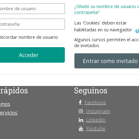
bre de usuario
¿Olvidó su nombre de usuario 
contraseña?
traseña
Las 'Cookies' deben estar
habilitadas en su navegador
Recordar nombre de usuario
Algunos cursos permiten el ac
de invitados
Acceder
Entrar como invitado
 rápidos
Seguinos
Facebook
omos
Instagram
ervicios
Linkedin
Youtube