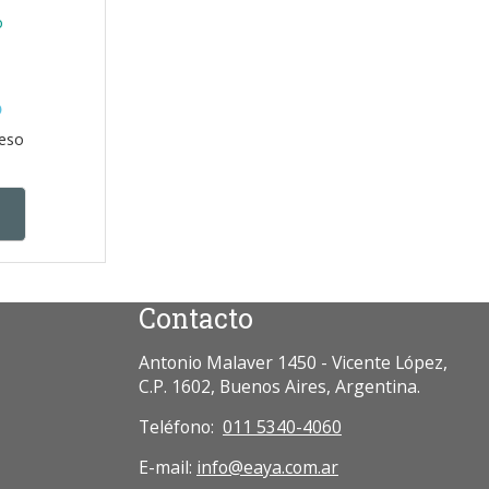
o
ceso
Contacto
Antonio Malaver 1450 - Vicente López,
C.P. 1602, Buenos Aires, Argentina.
Teléfono:
011 5340-4060
E-mail:
info@eaya.com.ar