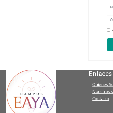
Nom
Con
Enlaces
Quiénes S
Nuestros s
Contacto